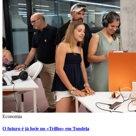
Economia
O futuro é já hoje no «Trilho» em Tondela