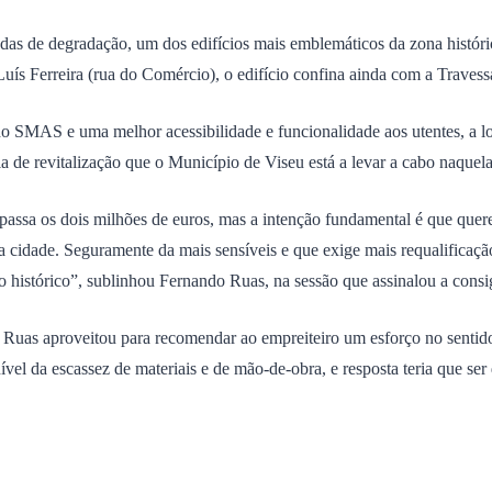
adas de degradação, um dos edifícios mais emblemáticos da zona histór
Luís Ferreira (rua do Comércio), o edifício confina ainda com a Trave
do SMAS e uma melhor acessibilidade e funcionalidade aos utentes, a l
a de revitalização que o Município de Viseu está a levar a cabo naquel
passa os dois milhões de euros, mas a intenção fundamental é que que
a cidade. Seguramente da mais sensíveis e que exige mais requalificaç
o histórico”, sublinhou Fernando Ruas, na sessão que assinalou a cons
uas aproveitou para recomendar ao empreiteiro um esforço no sentido 
vel da escassez de materiais e de mão-de-obra, e resposta teria que ser