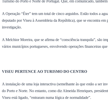
Turismo do Porto e Norte de Portugal. Que, em comunicado, também j
A Operação “Éter” tem um total de cinco arguidos. Estão todos a agua
deputado por Viseu à Assembleia da República), que se encontra em p
investigação.
A Melchior Moreira, que se afirma de “consciência tranquila”, são imp
vários municípios portugueses, envolvendo operações financeiras que
VISEU PERTENCE AO TURISMO DO CENTRO
A instalação de uma loja interactiva (semelhante às que estão a ser 
do Porto e Norte. No entanto, como diz Almeida Henriques, presiden
Viseu está ligado, “entraram numa lógica de normalidade”.