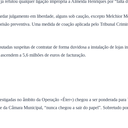
á refutou qualquer ligação imprópria a Almeida Henriques por “falta 
rdar julgamento em liberdade, alguns sob caução, excepto Melchior Mor
risão preventiva. Uma medida de coação aplicada pelo Tribunal Crimina
utadas suspeitas de contratar de forma duvidosa a instalação de lojas i
 ascendem a 5,6 milhões de euros de facturação.
investigadas no âmbito da Operação «Éter») chegou a ser ponderada para
te da Câmara Municipal, “nunca chegou a sair do papel”. Sobretudo po