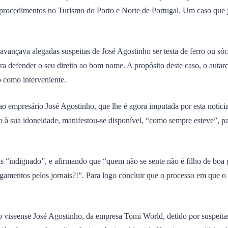
 procedimentos no Turismo do Porto e Norte de Portugal. Um caso que j
 avançava alegadas suspeitas de José Agostinho ser testa de ferro ou só
 defender o seu direito ao bom nome. A propósito deste caso, o autar
 como interveniente.
 ao empresário José Agostinho, que lhe é agora imputada por esta notíc
o à sua idoneidade, manifestou-se disponível, “como sempre esteve”, pa
“indignado”, e afirmando que “quem não se sente não é filho de boa g
julgamentos pelos jornais?!”. Para logo concluir que o processo em q
o viseense José Agostinho, da empresa Tomi World, detido por suspeita