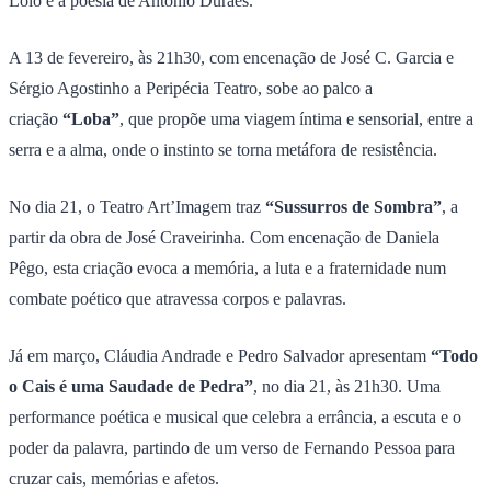
Lóio e a poesia de António Durães.
A 13 de fevereiro, às 21h30, com encenação de José C. Garcia e
Sérgio Agostinho a Peripécia Teatro, sobe ao palco a
criação
“Loba”
, que propõe uma viagem íntima e sensorial, entre a
serra e a alma, onde o instinto se torna metáfora de resistência.
No dia 21, o Teatro Art’Imagem traz
“Sussurros de Sombra”
, a
partir da obra de José Craveirinha. Com encenação de Daniela
Pêgo, esta criação evoca a memória, a luta e a fraternidade num
combate poético que atravessa corpos e palavras.
Já em março, Cláudia Andrade e Pedro Salvador apresentam
“Todo
o Cais é uma Saudade de Pedra”
, no dia 21, às 21h30. Uma
performance poética e musical que celebra a errância, a escuta e o
poder da palavra, partindo de um verso de Fernando Pessoa para
cruzar cais, memórias e afetos.